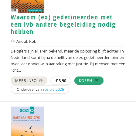
Angela Verhagen-Braspennincx
Jaap van Vliet
Waarom (ex) gedetineerden met
een lvb andere begeleiding nodig
Edo de Vries Robbé
hebben
Toon Walravens
Anouk Kok
Anton van Wijk
De cijfers zijn al jaren bekend, maar de oplossing blijft achter. In
Nederland komt bijna de helft van de ex-gedetineerden binnen
Freerk Ykema
twee jaar opnieuw in aanraking met justitie. Bij mensen met een
licht...
MEER INFO
€
3,90
KOPEN
Onderdeel van
Sozio 2 2026