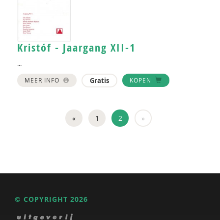
Kristóf - Jaargang XII-1
...
MEER INFO
Gratis
KOPEN
«
1
2
»
© COPYRIGHT 2026