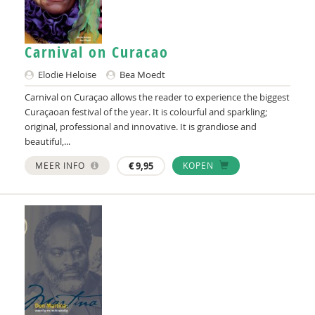
Hellen A. van der Wal
Nancy S. van der Wal, BA
Carnival on Curacao
Jacqueline Werkman
Elodie Heloise
Bea Moedt
Carnival on Curaçao allows the reader to experience the biggest
Curaçaoan festival of the year. It is colourful and sparkling;
original, professional and innovative. It is grandiose and
beautiful,...
MEER INFO
€
9,95
KOPEN