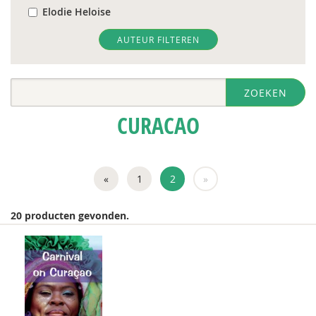
Elodie Heloise
Hans van Hulst
AUTEUR FILTEREN
Valdemar Marcha
ZOEKEN
Bea Moedt
CURACAO
Herman Piso
John de Pool
«
1
2
»
Jaime Saleh
Jack Schellekens
20 producten gevonden.
Linda Terpstra
Bastiaan D. van der Velden
Paul Verweel