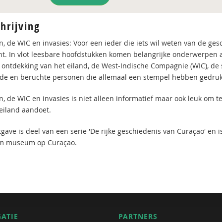
hrijving
n, de WIC en invasies: Voor een ieder die iets wil weten van de ge
nt. In vlot leesbare hoofdstukken komen belangrijke onderwerpen a
 ontdekking van het eiland, de West-Indische Compagnie (WIC), de s
e en beruchte personen die allemaal een stempel hebben gedrukt
, de WIC en invasies is niet alleen informatief maar ook leuk om te
 eiland aandoet.
tgave is deel van een serie 'De rijke geschiedenis van Curaçao' en
em museum op Curaçao.
GATIE
PARTNERS