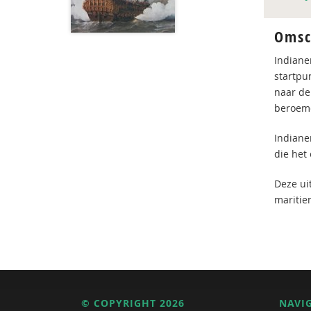
Omsc
Indiane
startpu
naar de
beroemd
Indianen
die het
Deze ui
mariti
© COPYRIGHT 2026
NAVI