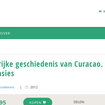
I
OVER
rijke geschiedenis van Curacao.
asies
|
2012
Schellekens
95
DELEN:
KOPEN