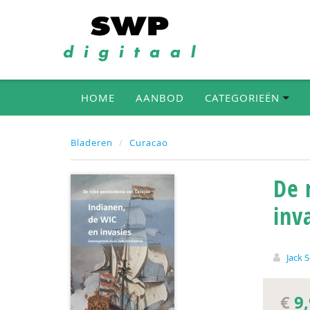
HOME
AANBOD
CATEGORIEËN
Bladeren
Curacao
De 
inv
Jack 
€
9,