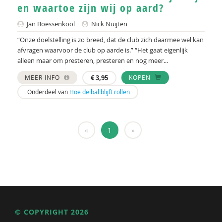
René Hut
en waartoe zijn wij op aard?
Arthur Imkens
Jan Boessenkool
Nick Nuijten
“Onze doelstelling is zo breed, dat de club zich daarmee wel kan
Jeffrey Jhanjan
afvragen waarvoor de club op aarde is.” “Het gaat eigenlijk
alleen maar om presteren, presteren en nog meer...
Anouk Kok
MEER INFO
€
3,95
KOPEN
Eelco Koot
Onderdeel van
Hoe de bal blijft rollen
Janusz Korczak
Peter Kweekel
«
1
»
Valdemar Marcha
Bea Moedt
Bas van Nierop
Sveva van Nieuwland
© COPYRIGHT 2026