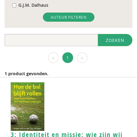
G.J.M. Dalhaus
Marga van Dam
AUTEUR FILTEREN
Anke van Dijke
ZOEKEN
Henk Ferwerda
Ad de Gouw
«
1
»
Fred de Haas
1 product gevonden.
Coen Heijes
Elodie Heloise
Sanne Hillege
Ruud van der Horst
Hans van Hulst
3: Identiteit en missie: wie zijn wij