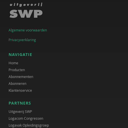
Herman Piso
John de Pool
Pieter Remmerswaal
Algemene voorwaarden
Rien Rouw
Privacyverklaring
Jaime Saleh
NAVIGATIE
Inge Scheijmans
Home
Jack Schellekens
Producten
Abonnementen
Yvette M.M. Schoenmakers
Abonneren
Klantenservice
Colinda Serie
Harm Peter Smilde
PARTNERS
Uitgeverij SWP
Fleur Souverein
Logacom Congressen
Logavak Opleidingsgroep
Olaf Stomp