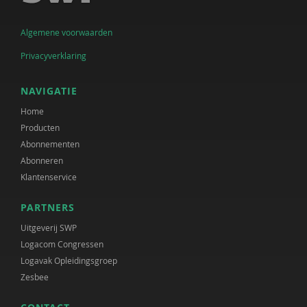
Anousjka Talen
Algemene voorwaarden
Linda Terpstra
Privacyverklaring
Hein Thijssen
NAVIGATIE
Marije Valenkamp
Home
Producten
Gercoline van Beek
Abonnementen
Pim van Heijst
Abonneren
Klantenservice
Bastiaan D. van der Velden
PARTNERS
Stijn Verhagen
Uitgeverij SWP
Angela Verhagen-Braspennincx
Logacom Congressen
Logavak Opleidingsgroep
Paul Verweel
Zesbee
Jaap van Vliet