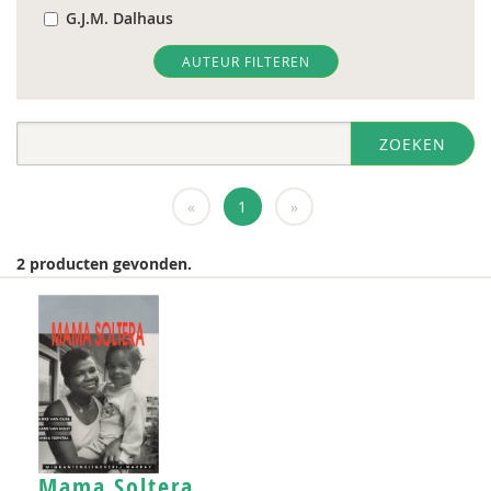
G.J.M. Dalhaus
Marga van Dam
AUTEUR FILTEREN
Henk Ferwerda
ZOEKEN
Ad de Gouw
Fred de Haas
«
1
»
Coen Heijes
2 producten gevonden.
Elodie Heloise
Sanne Hillege
Ruud van der Horst
Hans van Hulst
René Hut
Mama Soltera