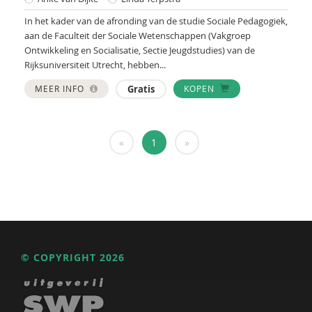
Herman Piso
In het kader van de afronding van de studie Sociale Pedagogiek,
John de Pool
aan de Faculteit der Sociale Wetenschappen (Vakgroep
Ontwikkeling en Socialisatie, Sectie Jeugdstudies) van de
Pieter Remmerswaal
Rijksuniversiteit Utrecht, hebben...
Rien Rouw
MEER INFO
Gratis
KOPEN
Jaime Saleh
Inge Scheijmans
«
1
»
Jack Schellekens
Yvette M.M. Schoenmakers
Colinda Serie
Harm Peter Smilde
© COPYRIGHT 2026
Fleur Souverein
Olaf Stomp