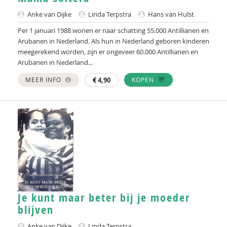
Arthur Imkens
Anke van Dijke
Linda Terpstra
Hans van Hulst
Jeffrey Jhanjan
Per 1 januari 1988 wonen er naar schatting 55.000 Antillianen en
Arubanen in Nederland. Als hun in Nederland geboren kinderen
Anouk Kok
meegerekend worden, zijn er ongeveer 60.000 Antillianen en
Arubanen in Nederland...
Eelco Koot
MEER INFO
€
4,90
KOPEN
Janusz Korczak
Peter Kweekel
Valdemar Marcha
Bea Moedt
Bas van Nierop
Sveva van Nieuwland
Je kunt maar beter bij je moeder
Nick Nuijten
blijven
Anke van Dijke
Linda Terpstra